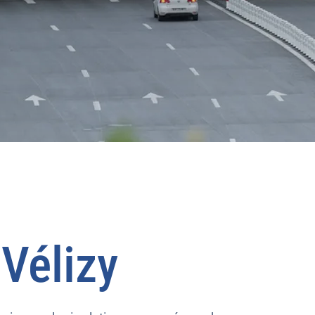
à
Vélizy