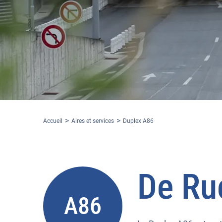
Accueil
Aires et services
Duplex A86
De
Ru
A86