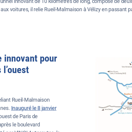
tunnel innovant de 10 kilomètres de long, composé de deux
ux voitures, il relie Rueil-Malmaison à Vélizy en passant
 innovant pour
 l’ouest
eliant Rueil-Malmaison
ines.
Inauguré le 8 janvier
’ouest de Paris de
après le boulevard