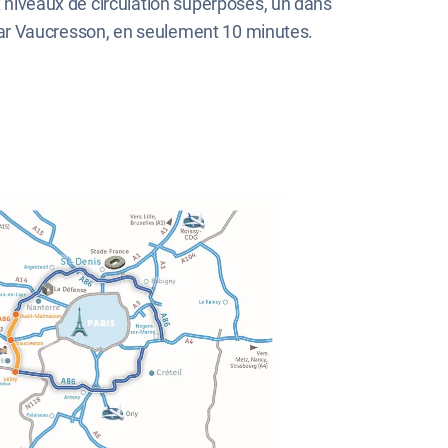
 niveaux de circulation superposés, un dans
 par Vaucresson, en seulement 10 minutes.