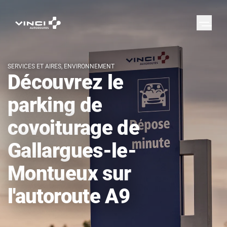
SERVICES ET AIRES, ENVIRONNEMENT
Découvrez le
parking de
covoiturage de
Gallargues-le-
Montueux sur
l'autoroute A9