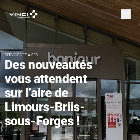
SERVICES ET AIRES
Des nouveautés
vous attendent
sur l’aire de
Limours-Briis-
sous-Forges !