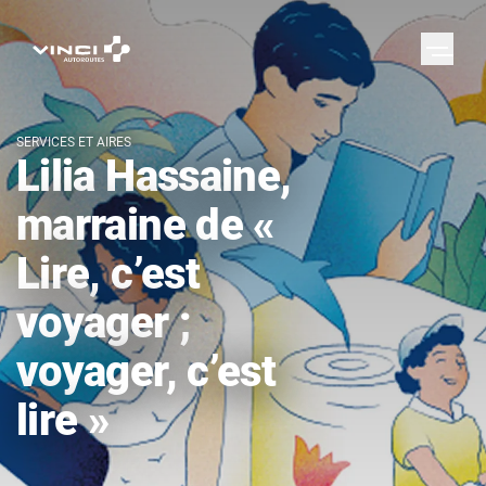
SERVICES ET AIRES
Lilia Hassaine,
marraine de «
Lire, c’est
voyager ;
voyager, c’est
lire »