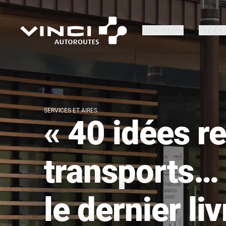
INFO TRAFIC
ITINÉRA
SERVICES ET AIRES
« 40 idées r
transports… 
le dernier li