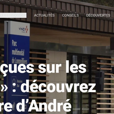
IRE ET SERVICES
ACTUALITÉS
CONSEILS
DÉCOUVERTES
eçues sur les
» : découvrez
vre d’André