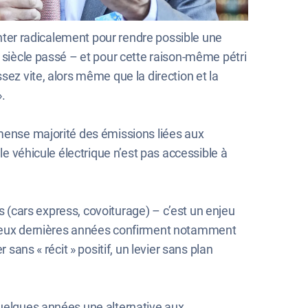
venter radicalement pour rendre possible une
u siècle passé – et pour cette raison-même pétri
sez vite, alors même que la direction et la
».
mmense majorité des émissions liées aux
le véhicule électrique n’est pas accessible à
es (cars express, covoiturage) – c’est un enjeu
s deux dernières années confirment notamment
sans « récit » positif, un levier sans plan
quelques années une alternative aux