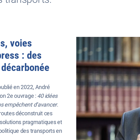
s, voies
ress : des
é décarbonée
publié en 2022, André
son 2e ouvrage :
40 idées
nous empêchent d’avancer
.
oroutes déconstruit ces
s solutions pragmatiques et
olitique des transports en