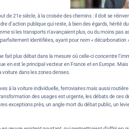
ut de 21e siècle, à la croisée des chemins : il doit se réin
re d’action publique qui reste, à bien des égards, hérité d
mme si les transports n’avançaient plus, ou du moins pas as
 parfaitement identifiées, ayant pour nom « décarbonation 
e fait plus débat dans la mesure où celle-ci concentre l’i
que en est le principal vecteur en France et en Europe. Mais 
 la voiture dans les zones denses.
es à la voiture individuelle, ferroviaires mais aussi routièr
e transformation des usages est urgente, les débats de ce
res exceptions près, un angle mort du débat public, un levier 
 en œuvre existent pourtant, qui permettraient d’offrir en 