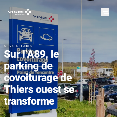
SERVICES ET AIRES
Sur l’A89, le
parking de
covoiturage de
Thiers ouest se
transforme