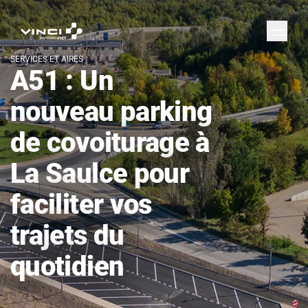
SERVICES ET AIRES
A51 : Un
nouveau parking
de covoiturage à
La Saulce pour
faciliter vos
trajets du
quotidien