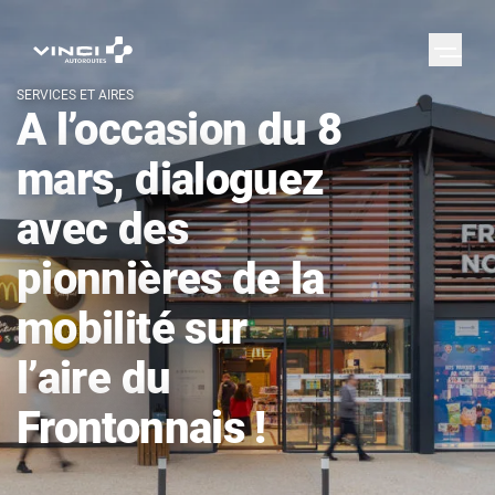
SERVICES ET AIRES
A l’occasion du 8
mars, dialoguez
avec des
pionnières de la
mobilité sur
l’aire du
Frontonnais !