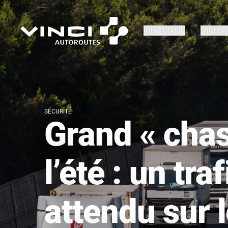
INFO TRAFIC
ITINÉRA
SÉCURITÉ
Grand « chas
l’été : un tra
attendu sur 