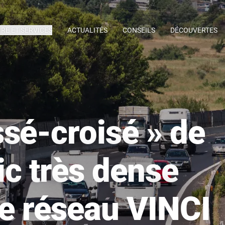
IRE ET SERVICES
ACTUALITÉS
CONSEILS
DÉCOUVERTES
sé-croisé » de
fic très dense
le réseau VINCI