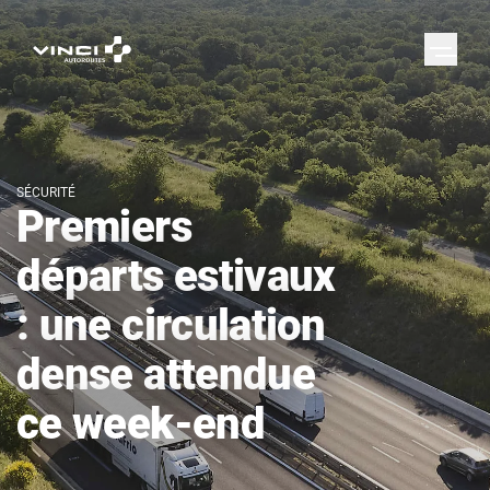
SÉCURITÉ
Premiers
départs estivaux
: une circulation
dense attendue
ce week-end