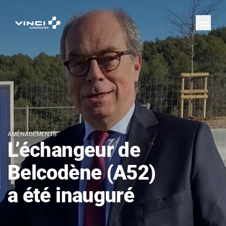
AMÉNAGEMENTS
L’échangeur de
Belcodène (A52)
a été inauguré