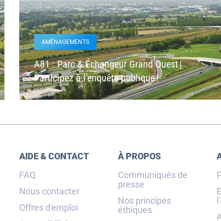
AMÉNAGEMENTS
A81 : Parc & Échangeur Grand Ouest |
Participez à l’enquête publique !
AIDE & CONTACT
À PROPOS
FAQ
Communiqués de
P
presse
Nous contacter
E
Nos principes
l
Offres d'emploi
éthiques
A