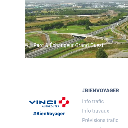
Parc & Échangeur Grand Ouest
#BIENVOYAGER
Info trafic
Info travaux
Prévisions trafic