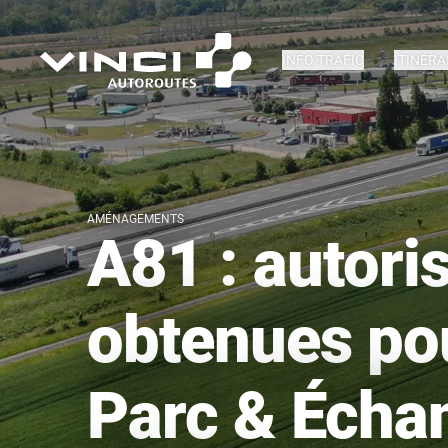
INFO TRAFIC
ITINÉRA
AMÉNAGEMENTS
A81 : autori
obtenues pou
Parc & Écha