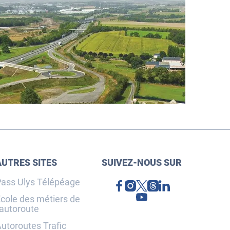
AUTRES SITES
SUIVEZ-NOUS SUR
ass Ulys Télépéage
cole des métiers de
'autoroute
utoroutes Trafic