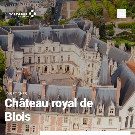
LOIR-ET-CHER
Château royal de
Blois