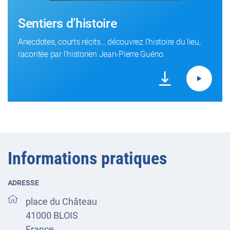
Sentiers d’histoire
Anecdotes, courts récits… découvrez l’histoire du lieu,
racontée par l’historien Jean-Pierre Guéno.
Informations pratiques
ADRESSE
place du Château
41000
BLOIS
France