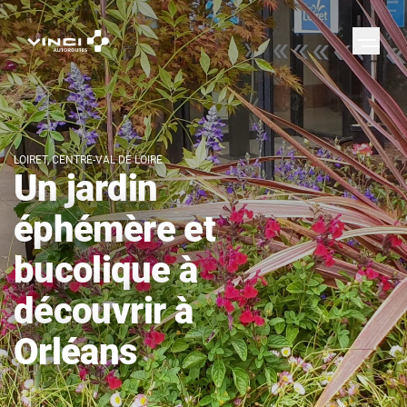
LOIRET, CENTRE-VAL DE LOIRE
Un jardin
éphémère et
bucolique à
découvrir à
Orléans