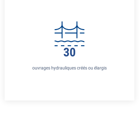
30
ouvrages hydrauliques créés ou élargis