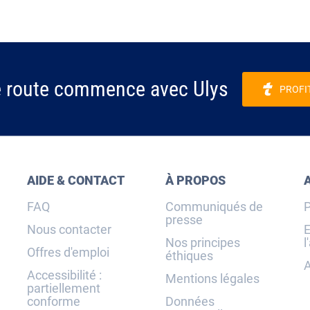
e route commence avec Ulys
PROFI
AIDE & CONTACT
À PROPOS
FAQ
Communiqués de
P
presse
Nous contacter
E
Nos principes
l
Offres d'emploi
éthiques
A
Accessibilité :
Mentions légales
partiellement
conforme
Données