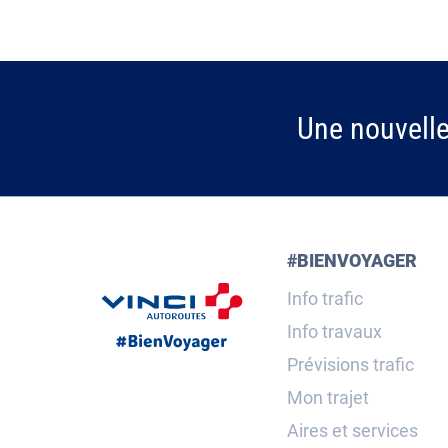
Une nouvell
#BIENVOYAGER
Info trafic
Info travaux
Prévisions trafic
Mon trajet
Aires et services