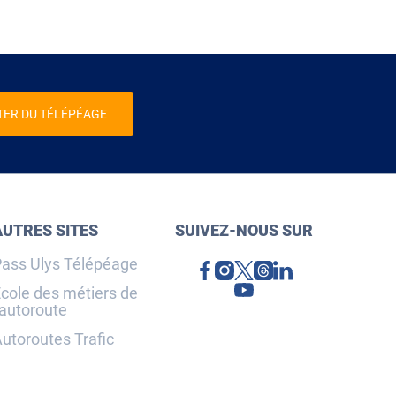
TER DU TÉLÉPÉAGE
AUTRES SITES
SUIVEZ-NOUS SUR
ass Ulys Télépéage
cole des métiers de
'autoroute
utoroutes Trafic