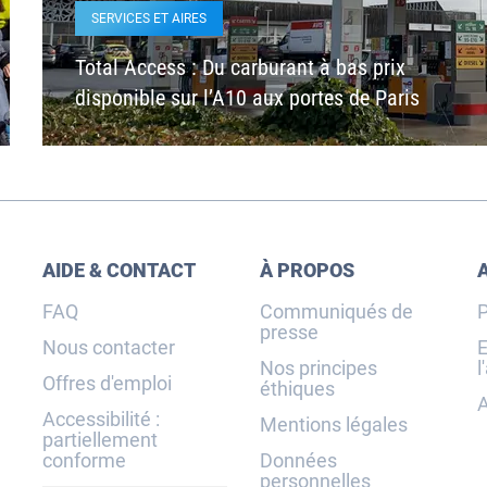
SERVICES ET AIRES
Total Access : Du carburant à bas prix
disponible sur l’A10 aux portes de Paris
AIDE & CONTACT
À PROPOS
FAQ
Communiqués de
P
presse
Nous contacter
E
Nos principes
l
Offres d'emploi
éthiques
A
Accessibilité :
Mentions légales
partiellement
conforme
Données
personnelles