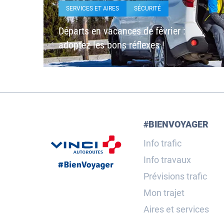
SERVICES ET AIRES
SÉCURITÉ
Départs en vacances de février :
adoptez les bons réflexes !
#BIENVOYAGER
Info trafic
Info travaux
Prévisions trafic
Mon trajet
Aires et services