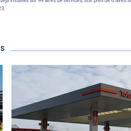
déjà installés sur 99 aires de services, soit près de 6 aires
23.
és