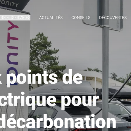
IRE ET SERVICES
ACTUALITÉS
CONSEILS
DÉCOUVERTES
 points de
ctrique pour
 décarbonation