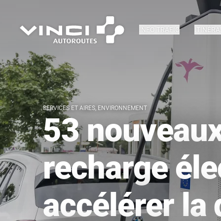
INFO TRAFIC
ITINÉRA
SERVICES ET AIRES, ENVIRONNEMENT
53 nouveaux
recharge éle
accélérer la