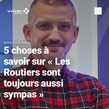
SERVICES ET AIRES
5 choses à
savoir sur « Les
Routiers sont
toujours aussi
sympas »