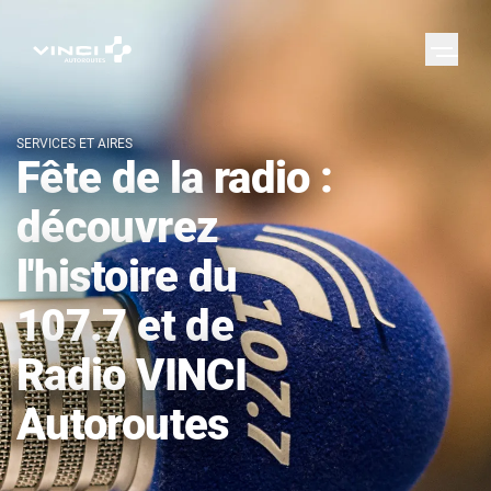
SERVICES ET AIRES
Fête de la radio :
découvrez
l'histoire du
107.7 et de
Radio VINCI
Autoroutes