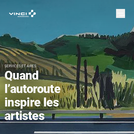
SERVICES ET AIRES
Quand
l’autoroute
inspire les
artistes