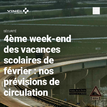
SÉCURITÉ
4ème week-end
des vacances
scolaires de
février : nos
prévisions de
circulation