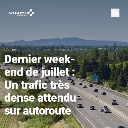
SÉCURITÉ
Dernier week-
end de juillet :
Un trafic très
dense attendu
sur autoroute