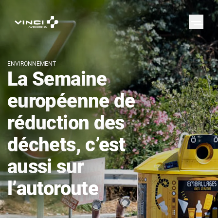
ENVIRONNEMENT
La Semaine
européenne de
réduction des
déchets, c’est
aussi sur
l’autoroute