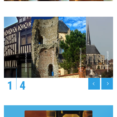
@OTPortesEureliennesIDF
@OtPortesEureliennes
@OtPortesEureliennes
@OtPortesEureliennes
1
4