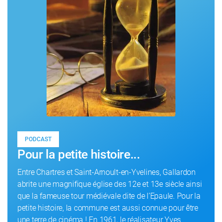
PODCAST
Pour la petite histoire...
Entre Chartres et Saint-Arnoult-en-Yvelines, Gallardon
abrite une magnifique église des 12e et 13e siècle ainsi
que la fameuse tour médiévale dite de l’Epaule. Pour la
petite histoire, la commune est aussi connue pour être
une terre de cinéma ! En 1961, le réalisateur Yves