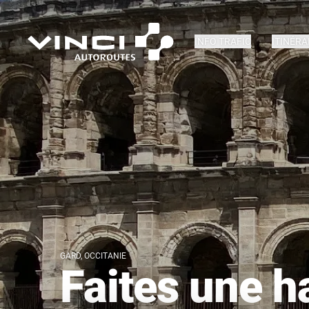
INFO TRAFIC
ITINÉRA
GARD, OCCITANIE
Faites une h