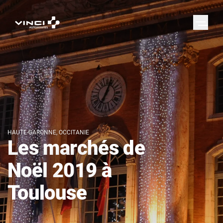
HAUTE-GARONNE, OCCITANIE
Les marchés de
Noël 2019 à
Toulouse