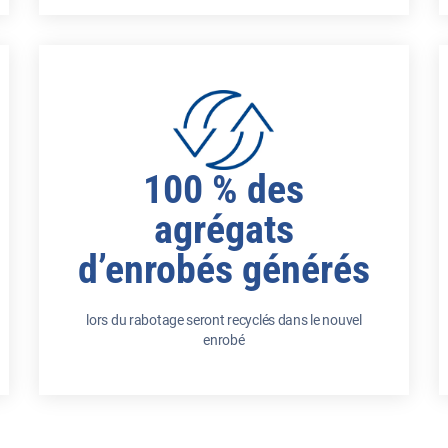
100 % des
agrégats
d’enrobés générés
lors du rabotage seront recyclés dans le nouvel
enrobé