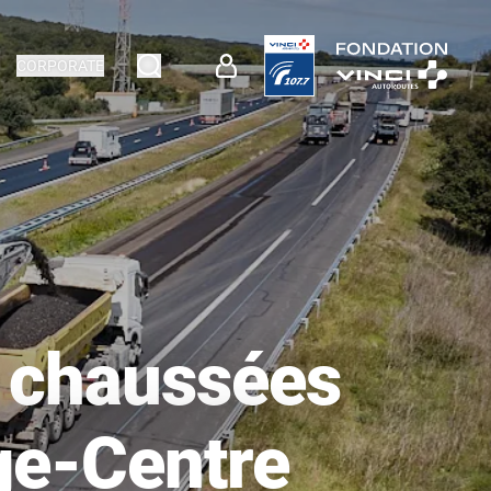
CORPORATE
s chaussées
ge-Centre