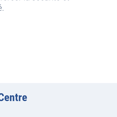
é.
-Centre