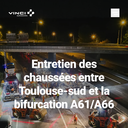
Entretien des
chaussées entre
Toulouse-sud et la
bifurcation A61/A66