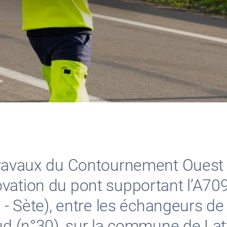
travaux du Contournement Ouest 
vation du pont supportant l’A709
n - Sète), entre les échangeurs d
ud (n°30), sur la commune de Lat