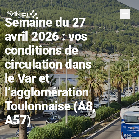
TRAVAUX
Semaine du 27
avril 2026 : vos
conditions de
circulation dans
le Var et
l’agglomération
Toulonnaise (A8,
A57)