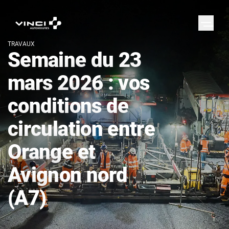
TRAVAUX
Semaine du 23
mars 2026 : vos
conditions de
circulation entre
Orange et
Avignon nord
(A7)