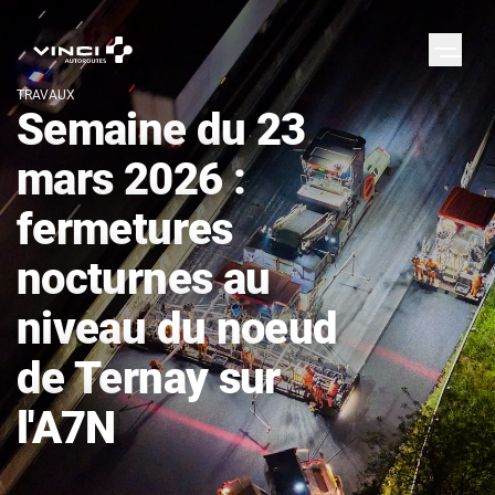
TRAVAUX
Semaine du 23
mars 2026 :
fermetures
nocturnes au
niveau du noeud
de Ternay sur
l'A7N