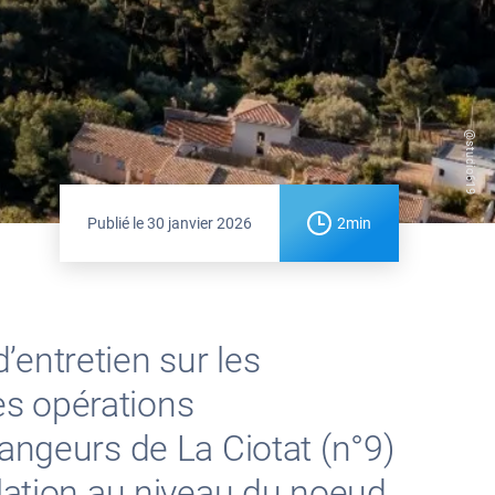
@studio619
Publié le
30 janvier 2026
2min
entretien sur les
es opérations
angeurs de La Ciotat (n°9)
ulation au niveau du noeud