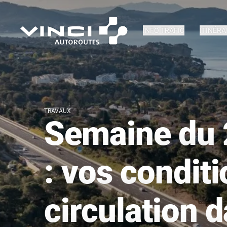
INFO TRAFIC
ITINÉRA
TRAVAUX
Semaine du 
: vos condit
circulation d