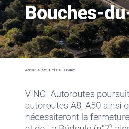
Bouches-du
Accueil
Actualités
Travaux
VINCI Autoroutes poursuit
autoroutes A8, A50 ainsi
nécessiteront la fermeture
et de La Bédoule (n°7) ain