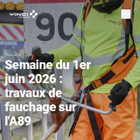
TRAVAUX
Semaine du 1er
juin 2026 :
travaux de
fauchage sur
l'A89