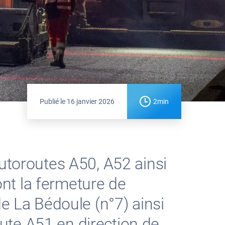
Publié le
16 janvier 2026
2min
autoroutes A50, A52 ainsi
nt la fermeture de
de La Bédoule (n°7) ainsi
route A51 en direction de