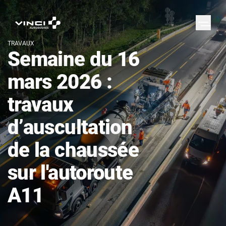
TRAVAUX
Semaine du 16
mars 2026 :
travaux
d’auscultation
de la chaussée
sur l'autoroute
A11