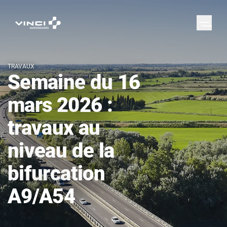
TRAVAUX
Semaine du 16
mars 2026 :
travaux au
niveau de la
bifurcation
A9/A54