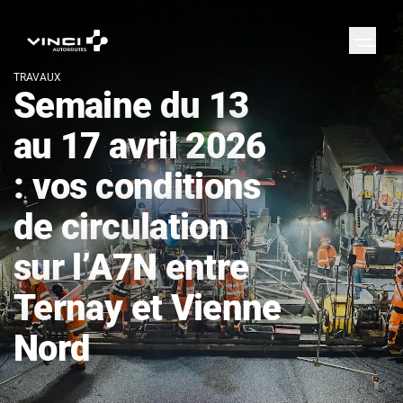
TRAVAUX
Semaine du 13
au 17 avril 2026
: vos conditions
de circulation
sur l’A7N entre
Ternay et Vienne
Nord