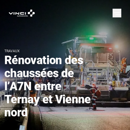
TRAVAUX
Rénovation des
chaussées de
l’A7N entre
Ternay et Vienne
nord