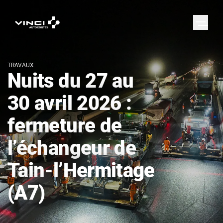
TRAVAUX
Nuits du 27 au
30 avril 2026 :
fermeture de
l’échangeur de
Tain-l’Hermitage
(A7)