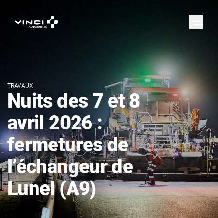
TRAVAUX
Nuits des 7 et 8
avril 2026 :
fermetures de
l’échangeur de
Lunel (A9)