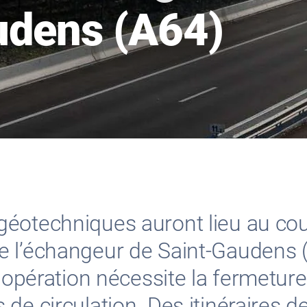
udens (A64)
éotechniques auront lieu au cour
 l’échangeur de Saint-Gaudens (n
e opération nécessite la fermetur
de circulation. Des itinéraires d