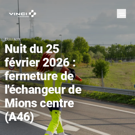
TRAVAUX
Nuit du 25
février 2026 :
fermeture de
l'échangeur de
Mions centre
(A46)