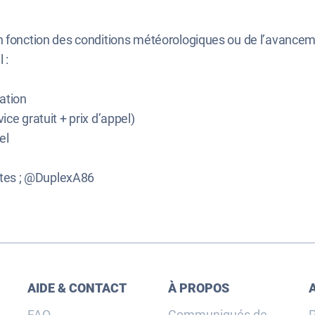
en fonction des conditions météorologiques ou de l’avance
 :
ation
ice gratuit + prix d’appel)
el
utes ; @DuplexA86
AIDE & CONTACT
À PROPOS
FAQ
Communiqués de
P