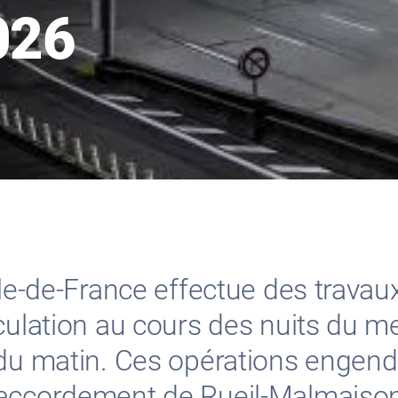
026
Ile-de-France effectue des trava
culation au cours des nuits du m
h du matin. Ces opérations enge
raccordement de Rueil-Malmaiso