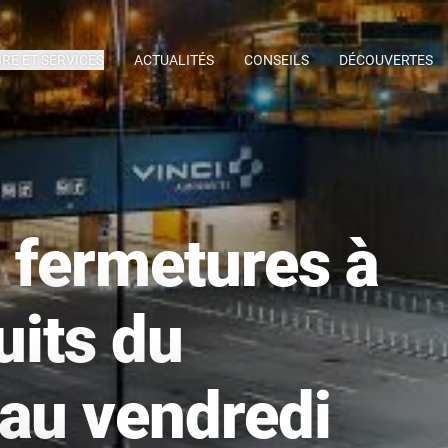
IRE ET SERVICES
ACTUALITÉS
CONSEILS
DÉCOUVERTES
 fermetures à
uits du
 au vendredi