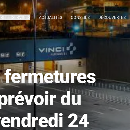
IRE ET SERVICES
ACTUALITÉS
CONSEILS
DÉCOUVERTES
 fermetures
prévoir du
vendredi 24