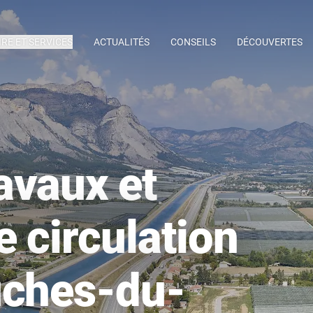
IRE ET SERVICES
ACTUALITÉS
CONSEILS
DÉCOUVERTES
avaux et
e circulation
uches-du-