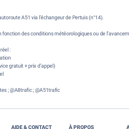
autoroute A51 via l’échangeur de Pertuis (n°14).
n fonction des conditions météorologiques ou de l’avancem
réel :
ation
ice gratuit + prix d’appel)
el
es ; @A8trafic ; @A51trafic
AIDE & CONTACT
À PROPOS