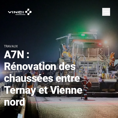
TRAVAUX
A7N :
Rénovation des
chaussées entre
Ternay et Vienne
nord