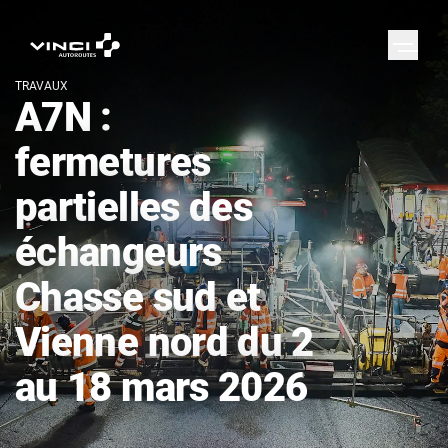
TRAVAUX
A7N :
fermetures
partielles des
échangeurs
Chasse sud et
Vienne nord du 2
au 18 mars 2026