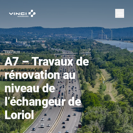
TRAVAUX
A7 – Travaux de
rénovation au
niveau de
l’échangeur de
Loriol